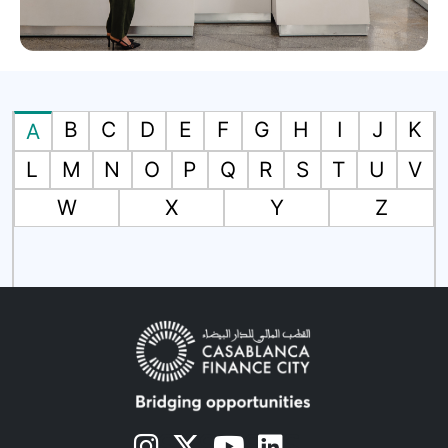
B
C
D
E
F
G
H
I
J
K
A
L
M
N
O
P
Q
R
S
T
U
V
W
X
Y
Z
s
s
s
s