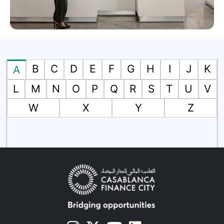
B
C
D
E
F
G
H
I
J
K
A
L
M
N
O
P
Q
R
S
T
U
V
W
X
Y
Z