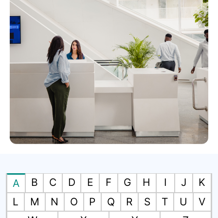
B
C
D
E
F
G
H
I
J
K
A
L
M
N
O
P
Q
R
S
T
U
V