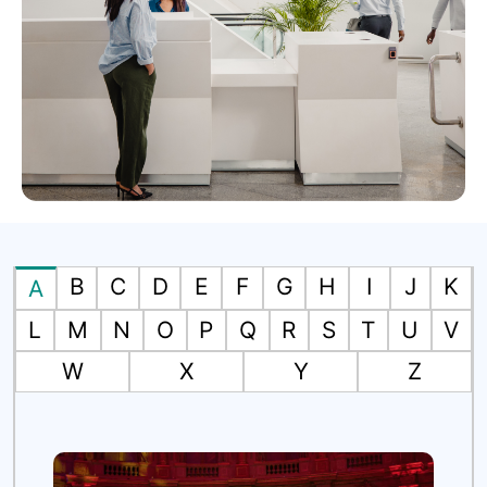
B
C
D
E
F
G
H
I
J
K
A
L
M
N
O
P
Q
R
S
T
U
V
W
X
Y
Z