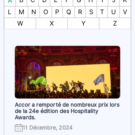
A
L
M
N
O
P
Q
R
S
T
U
V
W
X
Y
Z
Accor a remporté de nombreux prix lors
de la 24e édition des Hospitality
Awards.
11 Décembre, 2024