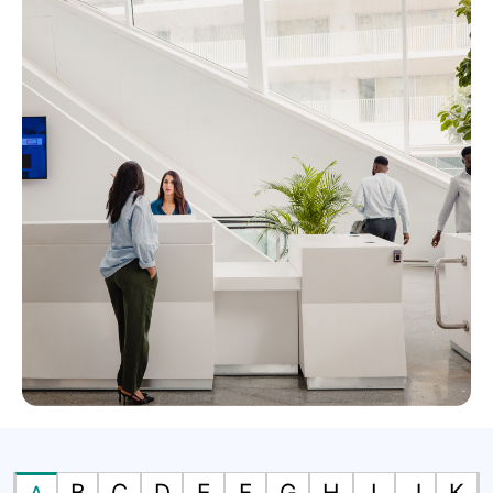
B
C
D
E
F
G
H
I
J
K