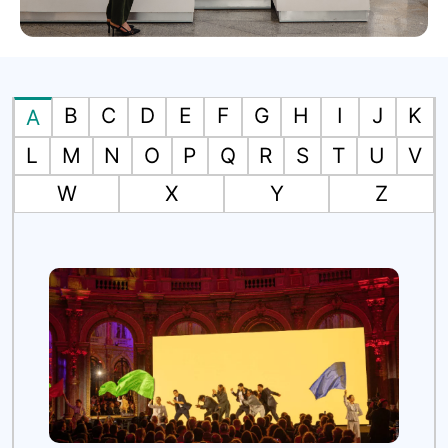
B
C
D
E
F
G
H
I
J
K
A
L
M
N
O
P
Q
R
S
T
U
V
W
X
Y
Z